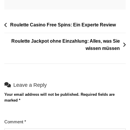
Post
Roulette Casino Free Spins: Ein Experte Review
navigation
Roulette Jackpot ohne Einzahlung: Alles, was Sie
wissen müssen
Leave a Reply
Your email address will not be published.
Required fields are
marked
*
Comment
*