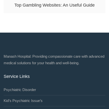
Top Gambling Websites: An Useful Guide
Manash Hospital: Providing compassionate care with advanced
medical solutions for your health and well-being.
Service Links
Psychiatric Disorder
Kid’s Psychiatric Issue’s