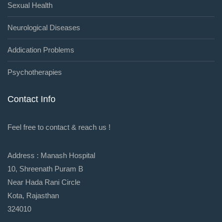
Sexual Health
Neurological Diseases
Addication Problems
Psychotherapies
Contact Info
Feel free to contact & reach us !
Address : Manash Hospital
10, Shreenath Puram B
Near Hada Rani Circle
Kota, Rajasthan
324010