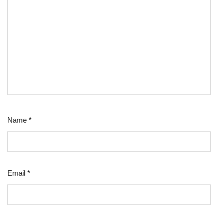
Name
*
Email
*