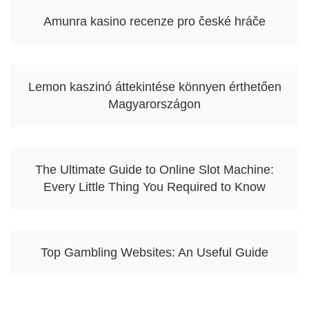
Amunra kasino recenze pro české hráče
Lemon kaszinó áttekintése könnyen érthetően
Magyarországon
The Ultimate Guide to Online Slot Machine:
Every Little Thing You Required to Know
Top Gambling Websites: An Useful Guide