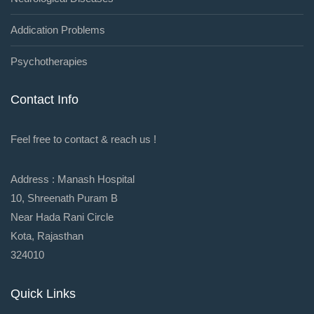
Addication Problems
Psychotherapies
Contact Info
Feel free to contact & reach us !
Address : Manash Hospital
10, Shreenath Puram B
Near Hada Rani Circle
Kota, Rajasthan
324010
Quick Links